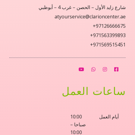
شارع زايد الأول – الحصن – غرب 4 – أبوظبي
atyourservice@clarioncenter.ae
97126666675+
971563399893+
971569515451+
ساعات العمل
أيام العمل
10:00
صباحا –
10:00